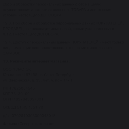
сбор и обработку персональных данных о себе в целях
осуществления доставки заказанного ТОВАРА и исполнения
условий настоящего ДОГОВОРА.
12.3. При сборе и обработке персональных данных ПОКУПАТЕЛЕЙ,
ПРОДАВЕЦ не преследует иных целей, кроме установленных в
п.12.1 настоящего ДОГОВОРА.
12.4. Доступ к персональным данным ПОКУПАТЕЛЕЙ имеют только
лица, имеющие непосредственное отношение к исполнению
ЗАКАЗОВ.
13. Реквизиты интернет магазина.
ООО "ПЛАСТЭК"
Юр.адрес : 197198 , г. Санкт-Петербург
ул. Зверинская, д. 33, лит. А, пом 14-Н
ИНН 7825004545
КПП 781301001
ОГРН 1037843057801
ОКВЭД 51.45.1, 51.70
р/с 40702810303000043018
Филиал «Северная столица»