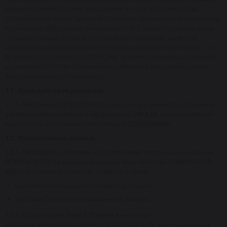
явления (землетрясения, наводнения и т. п.), обстоятельства
общественной жизни (военные действия, чрезвычайные положения,
крупнейшие забастовки, эпидемии и т. п.), запретительные меры
государственных органов (запрещение перевозок, валютные
ограничения, международные санкции запрета на торговлю и т. п.).
В течение этого времени СТОРОНЫ не имеют взаимных претензий,
и каждая из СТОРОН принимает на себя свой риск последствия
форс-мажорных обстоятельств.
11. Срок действия договора.
11.1. Настоящий ДОГОВОР вступает в силу с момента обращения
в
www.plastekcosmetic.ru
и оформления ЗАКАЗА, и заканчивается
при полном исполнении обязательств СТОРОНАМИ.
12. Персональные данные.
12.1. ПРОДАВЕЦ собирает и обрабатывает персональные данные
ПОКУПАТЕЛЕЙ (а именно: фамилия, имя, отчество ПОКУПАТЕЛЯ;
адрес доставки; контактный телефон) в целях:
выполнения условий настоящего Договора;
доставки Покупателю заказанного Товара.
12.2. Осуществляя ЗАКАЗ ТОВАРА в интернет-
магазине
www.plastekcosmetic.ru
, ПОКУПАТЕЛЬ дает согласие на