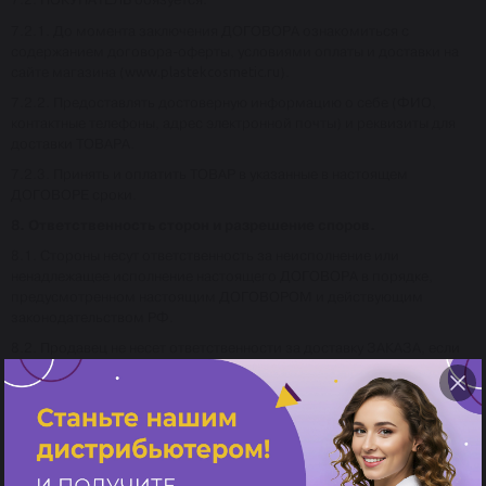
7.2.1. До момента заключения ДОГОВОРА ознакомиться с
содержанием договора-оферты, условиями оплаты и доставки на
сайте магазина (
www.plastekcosmetic.ru
).
7.2.2. Предоставлять достоверную информацию о себе (ФИО,
контактные телефоны, адрес электронной почты) и реквизиты для
доставки ТОВАРА.
7.2.3. Принять и оплатить ТОВАР в указанные в настоящем
ДОГОВОРЕ сроки.
8. Ответственность сторон и разрешение споров.
8.1. Стороны несут ответственность за неисполнение или
ненадлежащее исполнение настоящего ДОГОВОРА в порядке,
предусмотренном настоящим ДОГОВОРОМ и действующим
законодательством РФ.
8.2. Продавец не несет ответственности за доставку ЗАКАЗА, если
ПОКУПАТЕЛЕМ указан неправильный адрес доставки.
8.3. ПРОДАВЕЦ не несет ответственности, если ожидания
ПОКУПАТЕЛЯ о потребительских свойствах ТОВАРА оказались не
оправданы.
8.4. ПРОДАВЕЦ не несет ответственности за частичное или полное