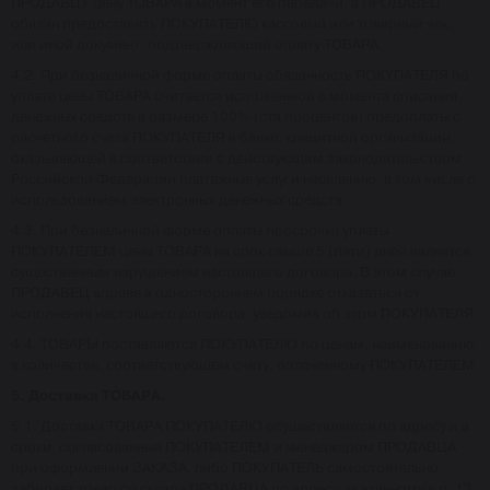
ПРОДАВЦУ цену ТОВАРА в момент его передачи, а ПРОДАВЕЦ
обязан предоставить ПОКУПАТЕЛЮ кассовый или товарный чек,
или иной документ, подтверждающий оплату ТОВАРА.
4.2. При безналичной форме оплаты обязанность ПОКУПАТЕЛЯ по
уплате цены ТОВАРА считается исполненной с момента списания
денежных средств в размере 100% (ста процентов) предоплаты с
расчетного счета ПОКУПАТЕЛЯ в банке, кредитной организации,
оказывающей в соответствии с действующим законодательством
Российской Федерации платежные услуги населению, в том числе с
использованием электронных денежных средств.
4.3. При безналичной форме оплаты просрочка уплаты
ПОКУПАТЕЛЕМ цены ТОВАРА на срок свыше 5 (пяти) дней является
существенным нарушением настоящего договора. В этом случае
ПРОДАВЕЦ вправе в одностороннем порядке отказаться от
исполнения настоящего договора, уведомив об этом ПОКУПАТЕЛЯ.
4.4. ТОВАРЫ поставляются ПОКУПАТЕЛЮ по ценам, наименованию,
в количестве, соответствующем счету, оплаченному ПОКУПАТЕЛЕМ.
5. Доставка ТОВАРА.
5.1. Доставка ТОВАРА ПОКУПАТЕЛЮ осуществляется по адресу и в
сроки, согласованные ПОКУПАТЕЛЕМ и менеджером ПРОДАВЦА
при оформлении ЗАКАЗА, либо ПОКУПАТЕЛЬ самостоятельно
забирает товар со склада ПРОДАВЦА по адресу, указанному в п. 13