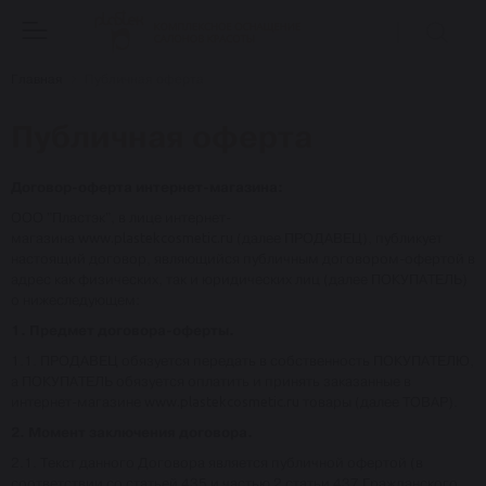
Главная
Публичная оферта
Публичная оферта
Договор-оферта интернет-магазина:
ООО "Пластэк", в лице интернет-
магазина
www.plastekcosmetic.ru
(далее ПРОДАВЕЦ), публикует
настоящий договор, являющийся публичным договором-офертой в
адрес как физических, так и юридических лиц (далее ПОКУПАТЕЛЬ)
о нижеследующем:
1. Предмет договора-оферты.
1.1. ПРОДАВЕЦ обязуется передать в собственность ПОКУПАТЕЛЮ,
а ПОКУПАТЕЛЬ обязуется оплатить и принять заказанные в
интернет-магазине
www.plastekcosmetic.ru
товары (далее ТОВАР).
2. Момент заключения договора.
2.1. Текст данного Договора является публичной офертой (в
соответствии со статьей 435 и частью 2 статьи 437 Гражданского