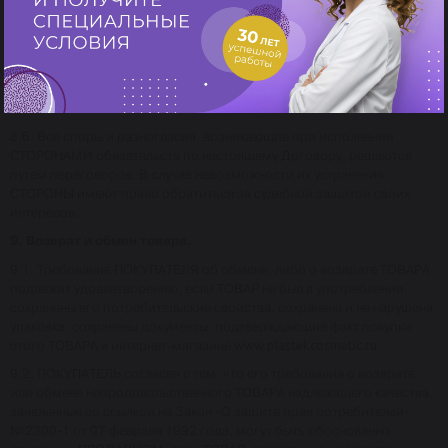
неисполнение обязательств по доставке ТОВАРА, если они
являются следствием форс-мажорных обстоятельств.
8.5. ПОКУПАТЕЛЬ, оформляя ЗАКАЗ, несет ответственность за
достоверность предоставляемой информации о себе, а также
подтверждает, что с условиями настоящего ДОГОВОРА ознакомлен
и согласен.
8.6. Все споры и разногласия, возникающие при исполнении
СТОРОНАМИ обязательств по настоящему Договору, решаются
путем переговоров. В случае невозможности их устранения,
СТОРОНЫ имеют право обратиться за судебной защитой своих
интересов.
9. Возврат и обмен товара.
9.1. Требование ПОКУПАТЕЛЯ об обмене, либо о возврате ТОВАРА
подлежит удовлетворению, если ТОВАР не был в употреблении,
сохранены его потребительские свойства, сохранена и не нарушена
упаковка, сохранены документы, подтверждающие факт покупки
этого ТОВАРА в интернет-магазине
www.plastekcosmetic.ru
.
9.2. ПОКУПАТЕЛЬ согласен с тем, что его требования о возврате
или обмене непродовольственного ТОВАРА надлежащего качества,
заявленные со ссылкой на Закон «О защите прав потребителей»
№2300-1 от 07 февраля 1992 года, могут быть обоснованно