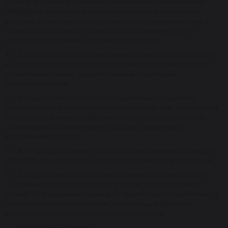
ТОВАРА, о полном фирменном наименовании (наименовании)
ПРОДАВЦА, о цене и об условиях приобретения товара, о его
доставке, сроке службы, сроке годности и гарантийном сроке, о
порядке оплаты товара, а также о сроке, в течение которого
действует предложение о заключении Договора.
7.1.2. Не разглашать любую частную информацию ПОКУПАТЕЛЯ и
не предоставлять доступ к этой информации третьим лицам, за
исключением случаев, предусмотренных Российским
законодательством.
7.1.3. Предоставить ПОКУПАТЕЛЮ возможность получения
бесплатных телефонных консультаций по телефонам, указанным на
сайте магазина (
www.plastekcosmetic.ru
). Объем консультаций
ограничивается конкретными вопросами, связанными с
выполнениями ЗАКАЗА.
7.1.4. ПРОДАВЕЦ оставляет за собой право изменять настоящий
ДОГОВОР в одностороннем порядке до момента его заключения.
7.1.5. Предоставить Потребителю в момент доставки товара в
письменной форме информацию о товаре, предусмотренную
статьей 10 Федерального закона «О защите прав потребителей», а
также предусмотренную пунктом 10 настоящего Договора
информацию о порядке и сроках возврата товара.
7.2. ПОКУПАТЕЛЬ обязуется: