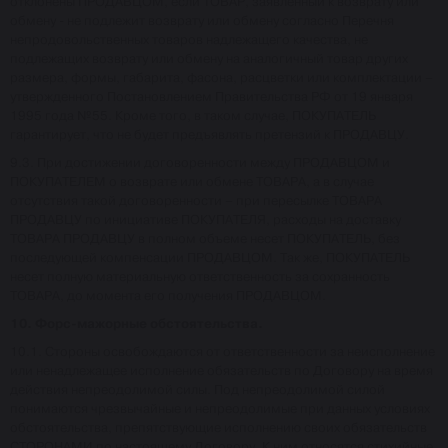
отклонены ПРОДАВЦОМ, если ТОВАР, заявленный к возврату или
обмену - не подлежит возврату или обмену согласно Перечня
непродовольственных товаров надлежащего качества, не
подлежащих возврату или обмену на аналогичный товар других
размера, формы, габарита, фасона, расцветки или комплектации –
утвержденного Постановлением Правительства РФ от 19 января
1995 года №55. Кроме того, в таком случае, ПОКУПАТЕЛЬ
гарантирует, что не будет предъявлять претензий к ПРОДАВЦУ.
9.3. При достижении договоренности между ПРОДАВЦОМ и
ПОКУПАТЕЛЕМ о возврате или обмене ТОВАРА, а в случае
отсутствия такой договоренности – при пересылке ТОВАРА
ПРОДАВЦУ по инициативе ПОКУПАТЕЛЯ, расходы на доставку
ТОВАРА ПРОДАВЦУ в полном объеме несет ПОКУПАТЕЛЬ, без
последующей компенсации ПРОДАВЦОМ. Так же, ПОКУПАТЕЛЬ
несет полную материальную ответственность за сохранность
ТОВАРА, до момента его получения ПРОДАВЦОМ.
10. Форс-мажорные обстоятельства.
10.1. Стороны освобождаются от ответственности за неисполнение
или ненадлежащее исполнение обязательств по Договору на время
действия непреодолимой силы. Под непреодолимой силой
понимаются чрезвычайные и непреодолимые при данных условиях
обстоятельства, препятствующие исполнению своих обязательств
СТОРОНАМИ по настоящему Договору. К ним относятся стихийные