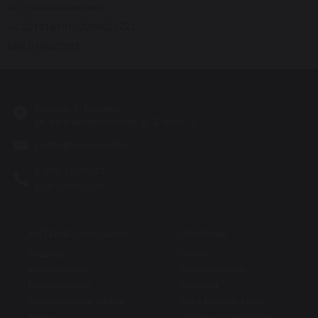
АО «Райффайзенбанк»
к/с 30101810100000000723
БИК 044030723
Россия, г. Москва,
ул. Новодмитровская, д. 2, корп. 1
plastek@plastek-msk.ru
8 (800) 551-47-03
8 (495) 926-27-98
ИНТЕРНЕТ-МАГАЗИН
ПОМОЩЬ
Педикюр
Оплата
Косметология
Возврат товара
Парикмахерам
Доставка
Универсальные товары
Как оформить заказ
Акции
Оптовым покупателям