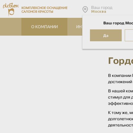
Ваш город
Москва
Ваш город Мо
О КОМПАНИИ
ИНТЕРНЕТ-МАГАЗИН
Да
Главная
Лу
Горд
В компании 
достижений 
В нашей ком
стимул для 
эффективнос
К тому же, 
долголетнюю
деятельност