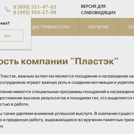
8 (800) 551-47-03
ВЕРСИЯ ДЛЯ
8 (495) 926-27-98
СЛАБОВИДЯЩИХ
сква?
БЛОГ
ДИСТРИБЬЮТОРЫ
ОБУЧЕНИЕ
СЕ
Нет
чшие сотрудники
ость компании "Пластэк"
Пластэк, важным аспектом является поощрение и награждение на
сотрудников играют важную роль в создании мотивации и укрепле
пании имеются специальные программы поощрений и награждений 
достижения высоких результатов и поощряем тех, кто выделяетс
тью в работе.
мы также уделяем внимание успешной выслуге. В компании сущест
 и преданную работу, выражающаяся во вручении памятных призов
и.