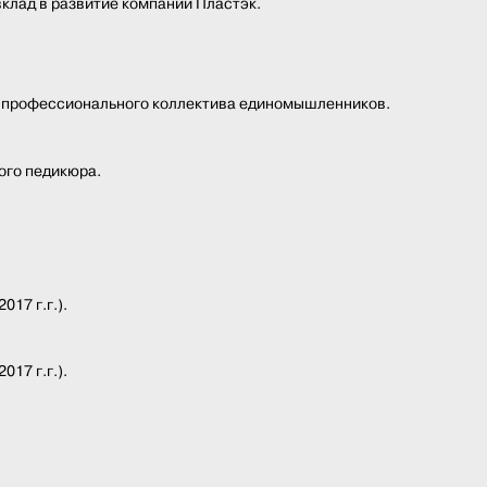
клад в развитие компании Пластэк.
я профессионального коллектива единомышленников.
ого педикюра.
17 г.г.).
17 г.г.).