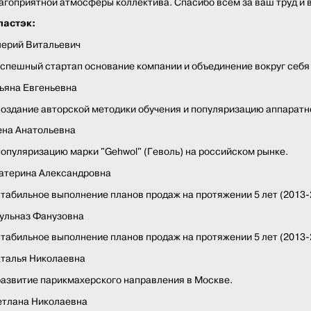
агоприятной атмосферы коллектива. Спасибо всем за ваш труд и в
ластэк:
лерий Витальевич
успешный стартап основание компании и объединение вокруг себ
ьяна Евгеньевна
создание авторской методики обучения и популяризацию аппаратн
ена Анатольевна
популяризацию марки "Gehwol" (Геволь) на российском рынке.
атерина Александровна
стабильное выполнение планов продаж на протяжении 5 лет (2013-20
ульназ Фанузовна
стабильное выполнение планов продаж на протяжении 5 лет (2013-20
аталья Николаевна
развитие парикмахерского направления в Москве.
етлана Николаевна