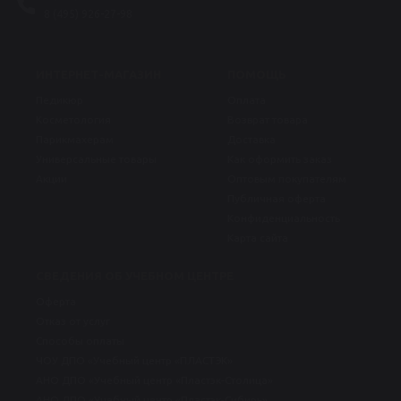
8 (495) 926-27-98
ИНТЕРНЕТ-МАГАЗИН
ПОМОЩЬ
Педикюр
Оплата
Косметология
Возврат товара
Парикмахерам
Доставка
Универсальные товары
Как оформить заказ
Акции
Оптовым покупателям
Публичная оферта
Конфиденциальность
Карта сайта
СВЕДЕНИЯ ОБ УЧЕБНОМ ЦЕНТРЕ
Оферта
Отказ от услуг
Способы оплаты
ЧОУ ДПО «Учебный центр «ПЛАСТЭК»
АНО ДПО «Учебный центр «Пластэк-Столица»
АНО ДПО «Учебный центр «Пластэк-Сибирь»