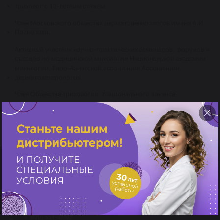
трихолог с 13-летним стажем.
Член Московского общества дерматовенерологов имени А.И.
Поспелова.
Активный участник научно-практических семинаров, форумов и
съездов по медицинской микологии Национальной академии
микологии, Евро-Азиатской ассоциации Ассоциации
дерматовенерологов.
Член Общества трихологии, Национального альянса
дерматологов и косметологов, Общества дерматоскопии.
Возврат к списку
Россия, г. Москва,
ул. Новодмитровская, д. 2, корп. 1
plastek@plastek-msk.ru
8 (800) 551-47-03