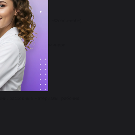
ользованием пластины «Флеси-веб»).
чие тетради по теме семинара.
рий, расходные материалы, рабочие