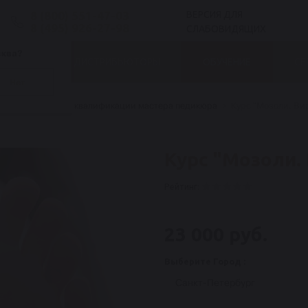
8 (800) 551-47-03
ВЕРСИЯ ДЛЯ
8 (495) 926-27-98
СЛАБОВИДЯЩИХ
сква?
БЛОГ
ДИСТРИБЬЮТОРЫ
ОБУЧЕНИЕ
СЕ
Нет
Курсы повышения квалификации мастера педикюра
Курс "Мозоли. Ви
Курс "Мозоли.
Рейтинг:
23 000 руб.
Выберите Город :
Санкт-Петербург