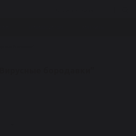
Личный кабинет
РВИС
ПРОИЗВОДСТВО
КОНТАКТЫ
русные бородавки"
 Вирусные бородавки"