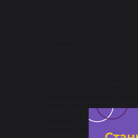
Описание
Отзывы
Темы курса:
Механизм и причины возникновения моз
Определение понятия. Классификация и 
Гигиенические требования для обеспеч
Границы ответственности;
Методы удаления различных видов мозо
механические способы удаления мозоле
Применение средств защиты от давления
Варианты домашнего ухода;