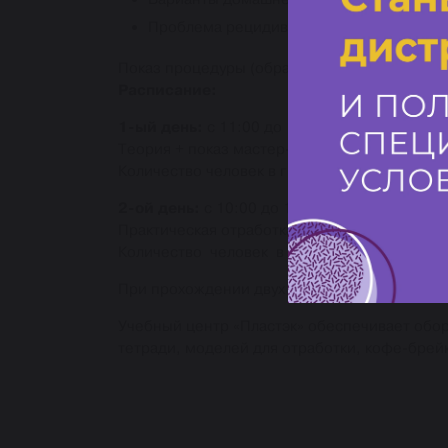
Проблема рецидива мозолей.
Показ процедуры (обработка мозолей ручны
Расписание:
с 11:00 до 18:00
1-ый день:
Теория + показ мастер-класса на 2-х модел
Количество человек в группе – не более 15.
с 10:00 до 18:00
2-ой день:
Практическая отработка на 3-х моделях.
Количество человек в группе – не более 6.
При прохождении двух дней выдается Свидет
Учебный центр «Пластэк» обеспечивает обо
тетради, моделей для отработки, кофе-брей