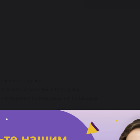
Записаться
олей и бородавок;
локализация мозолей и бородавок;
ения безопасности проведения процедуры;
лей. Химические способы удаления мозолей (пластыри, аппл
й (использование ручных и вращающихся инструментов);
 и трения;